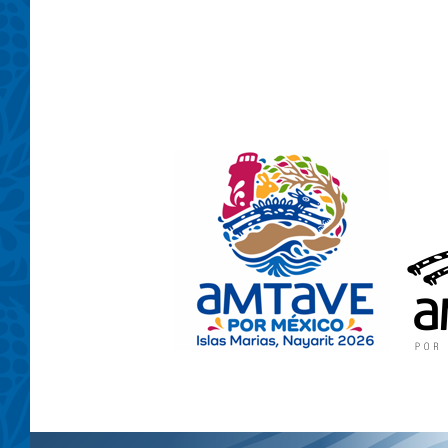
..................