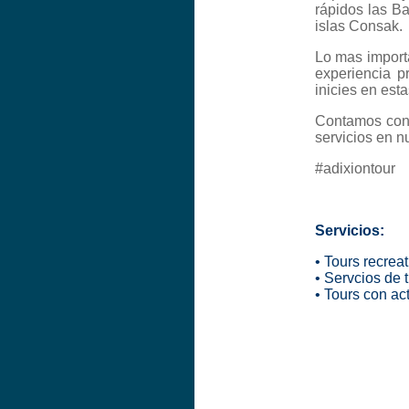
rápidos las B
islas Consak.
Lo mas import
experiencia p
inicies en esta
Contamos con 
servicios en n
#adixiontour
Servicios:
• Tours recrea
• Servcios de 
• Tours con ac