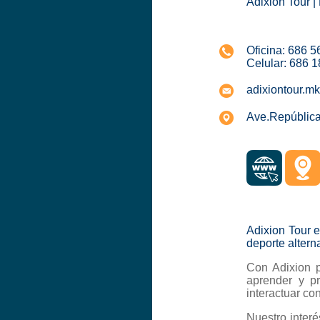
Adixion Tour | 
Oficina: 686 
Celular: 686 
adixiontour.m
Ave.República 
Adixion Tour
deporte altern
Con Adixion p
aprender y pr
interactuar con
Nuestro interé