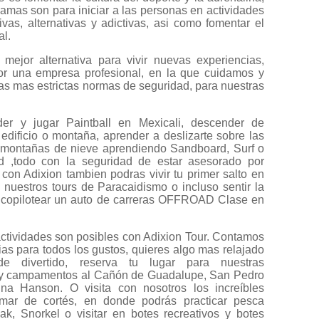
amas son para iniciar a las personas en actividades
ivas, alternativas y adictivas, asi como fomentar el
al.
 mejor alternativa para vivir nuevas experiencias,
r una empresa profesional, en la que cuidamos y
s mas estrictas normas de seguridad, para nuestras
er y jugar Paintball en Mexicali, descender de
edificio o montaña, aprender a deslizarte sobre las
 montañas de nieve aprendiendo Sandboard, Surf o
d ,todo con la seguridad de estar asesorado por
 con Adixion tambien podras vivir tu primer salto en
 nuestros tours de Paracaidismo o incluso sentir la
 copilotear un auto de carreras OFFROAD Clase en
actividades son posibles con Adixion Tour. Contamos
as para todos los gustos, quieres algo mas relajado
de divertido, reserva tu lugar para nuestras
 y campamentos al Cañón de Guadalupe, San Pedro
na Hanson. O visita con nosotros los increíbles
 mar de cortés, en donde podrás practicar pesca
yak, Snorkel o visitar en botes recreativos y botes