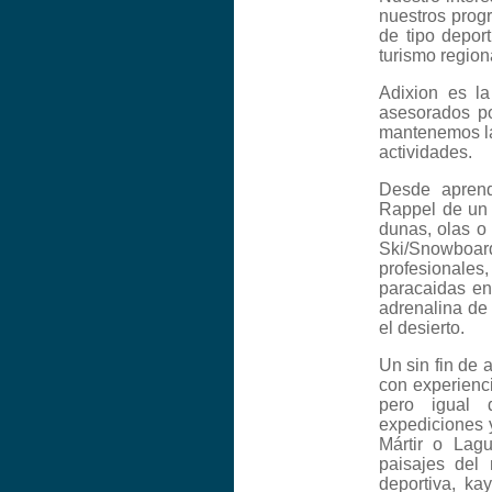
nuestros progr
de tipo deport
turismo region
Adixion es la
asesorados po
mantenemos la
actividades.
Desde aprend
Rappel de un 
dunas, olas o
Ski/Snowboar
profesionales,
paracaidas en
adrenalina de
el desierto.
Un sin fin de 
con experienci
pero igual 
expediciones
Mártir o Lagu
paisajes del
deportiva, ka