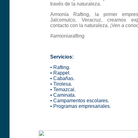
través de la naturaleza.
Armonía Rafting, la primer empr
Jalcomulco, Veracruz, creamos exp
contacto con la naturaleza. ¡Ven a cono
#armoniarafting
Servicios:
•
Rafting
.
•
Rappel
.
•
Cabañas
.
•
Tirolesa
.
•
Temazcal
.
•
Caminata
.
•
Campamentos escolares
.
•
Programas empresariales
.