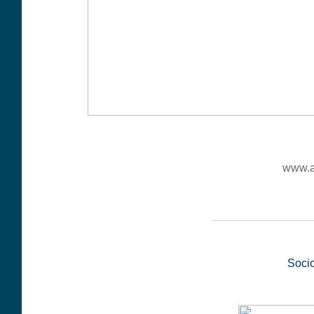
www.a
__________________
Soci