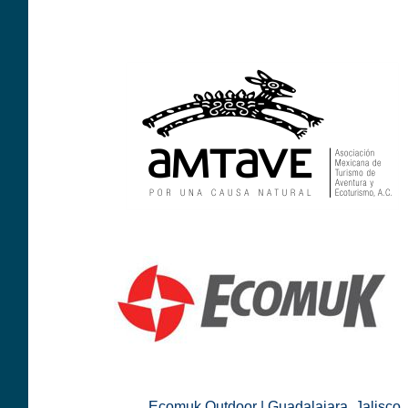
Ecomuk Outdoor | Guadalajara, Jalisco.