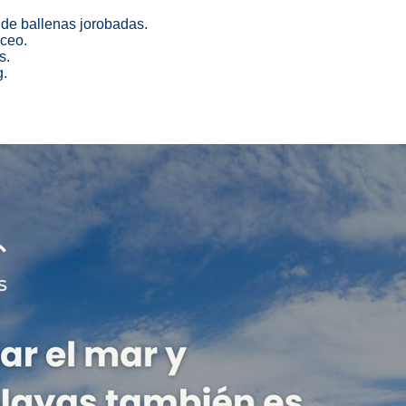
 de ballenas jorobadas.
uceo.
s.
g.