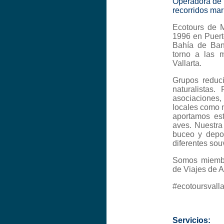
Operadora de 
recorridos marí
Ecotours de M
1996 en Puert
Bahía de Band
torno a las m
Vallarta.
Grupos reduci
naturalistas.
asociaciones
locales como n
aportamos est
aves. Nuestra
buceo y depor
diferentes sou
Somos miembr
de Viajes de A
#ecotoursvalla
Servicios: