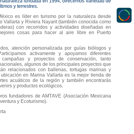
naturaleza fundada en 1994, ofrecemos variedad de
timos y terrestres.
éxico es líder en turismo por la naturaleza desde
o Vallarta y Riviera Nayarit (también conocida como
eras) con recorridos y actividades diseñadas en
ejores cosas para hacer al aire libre en Puerto
dos, atención personalizada por guías biólogos y
 Participamos activamente y apoyamos diferentes
, campañas y proyectos de conservación, tanto
acionales, algunos de los principales proyectos que
án relacionados con ballenas, tortugas marinas y
 ubicación en Marina Vallarta es la mejor tienda de
tes acuáticos de la región y también encontrarás
venirs y productos ecológicos.
os fundadores de AMTAVE (Asociación Mexicana
ventura y Ecoturismo).
rta