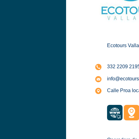
Ecotours Vallar
332 2209 219
info@ecotours
Calle Proa loc