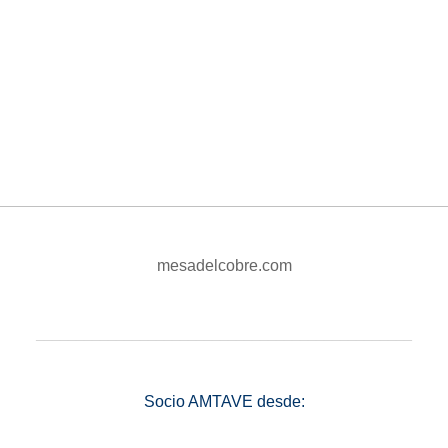
mesadelcobre.com
_______________________________________________
Socio AMTAVE desde: