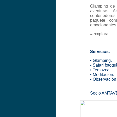
Glamping de 
aventuras. 
contenedores e
paquete com
emocionantes 
#exxplora
Servicios:
• Glamping.
• Safari fotográ
• Temazcal.
• Meditación.
• Observación 
Socio AMTAVE