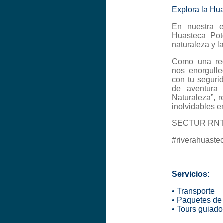
Explora la Hu
En nuestra 
Huasteca Poto
naturaleza y l
Como una rec
nos enorgulle
con tu seguri
de aventura 
Naturaleza”, r
inolvidables e
SECTUR RNT 
#riverahuaste
Servicios:
• Transporte
• Paquetes de 
• Tours guiado