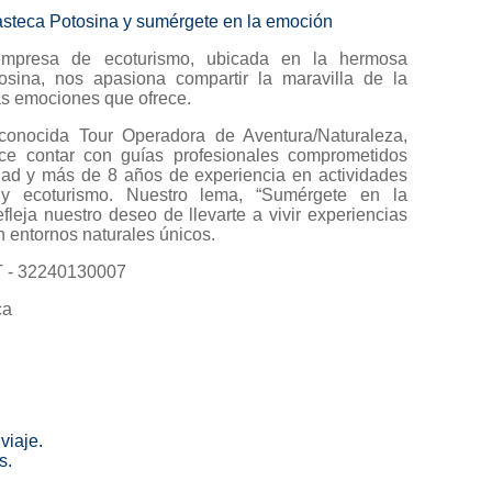
asteca Potosina y sumérgete en la emoción
empresa de ecoturismo, ubicada en la hermosa
sina, nos apasiona compartir la maravilla de la
as emociones que ofrece.
onocida Tour Operadora de Aventura/Naturaleza,
ce contar con guías profesionales comprometidos
dad y más de 8 años de experiencia en actividades
y ecoturismo. Nuestro lema, “Sumérgete en la
efleja nuestro deseo de llevarte a vivir experiencias
n entornos naturales únicos.
- 32240130007
ca
viaje.
s.