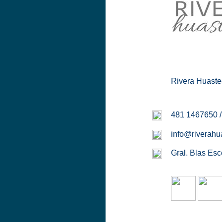
Rivera Huastec
481 1467650 
info@riverahu
Gral. Blas Esc