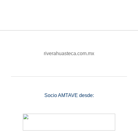
riverahuasteca.com.mx
_______________________________________________
Socio AMTAVE desde: