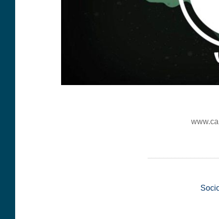
www.ca
__________________
Soci