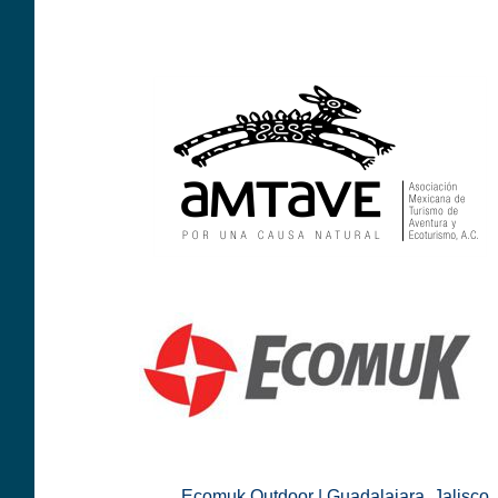
Ecomuk Outdoor | Guadalajara, Jalisco.