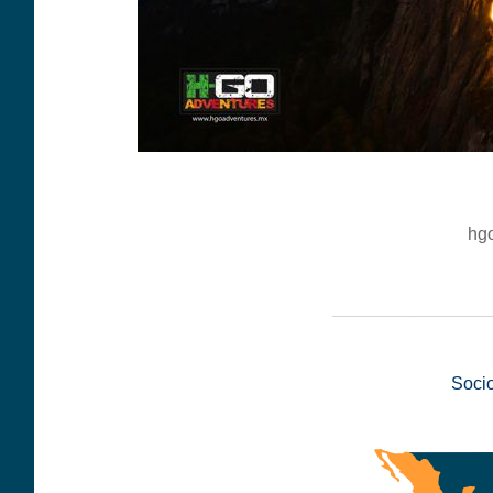
hg
__________________
Soci