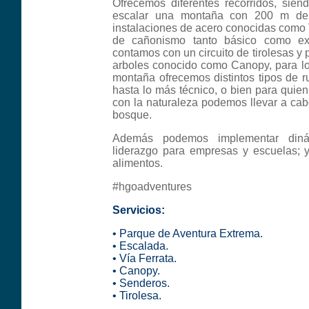
Ofrecemos diferentes recorridos, siend
escalar una montaña con 200 m de 
instalaciones de acero conocidas como V
de cañonismo tanto básico como ext
contamos con un circuito de tirolesas y 
arboles conocido como Canopy, para lo
montaña ofrecemos distintos tipos de r
hasta lo más técnico, o bien para quien
con la naturaleza podemos llevar a cabo
bosque.
Además podemos implementar diná
liderazgo para empresas y escuelas; 
alimentos.
#hgoadventures
Servicios:
•
Parque de Aventura Extrema
.
• Escalada.
•
Vía Ferrata.
•
Canopy
.
•
Senderos
.
•
Tirolesa
.