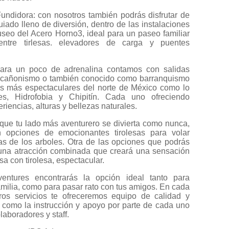
undidora: con nosotros también podrás disfrutar de
uiado lleno de diversión, dentro de las instalaciones
seo del Acero Horno3, ideal para un paseo familiar
entre tirlesas. elevadores de carga y puentes
ara un poco de adrenalina contamos con salidas
r cañonismo o también conocido como barranquismo
os más espectaculares del norte de México como lo
s, Hidrofobia y Chipitín. Cada uno ofreciendo
eriencias, alturas y bellezas naturales.
que tu lado más aventurero se divierta como nunca,
 opciones de emocionantes tirolesas para volar
as de los arboles. Otra de las opciones que podrás
 una atracción combinada que creará una sensación
a con tirolesa, espectacular.
ntures encontrarás la opción ideal tanto para
familia, como para pasar rato con tus amigos. En cada
os servicios te ofreceremos equipo de calidad y
í como la instrucción y apoyo por parte de cada uno
laboradores y staff.