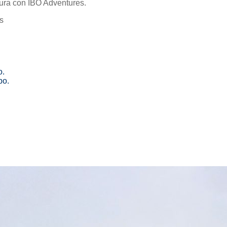
tura con IBO Adventures.
s
o.
bo.