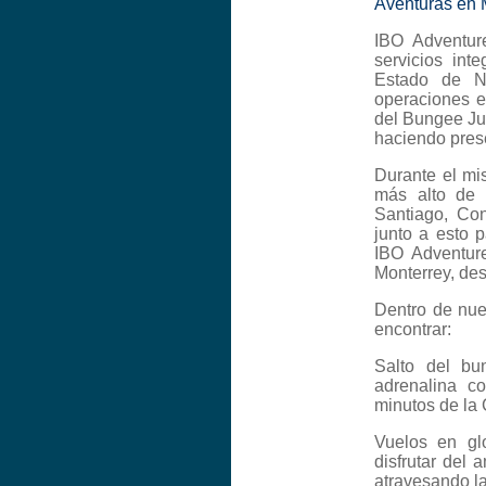
Aventuras en 
IBO Adventur
servicios int
Estado de N
operaciones e
del Bungee Ju
haciendo pres
Durante el mi
más alto de 
Santiago, Co
junto a esto 
IBO Adventure
Monterrey, des
Dentro de nue
encontrar:
Salto del bu
adrenalina c
minutos de la 
Vuelos en gl
disfrutar del
atravesando l