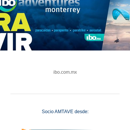
ibo.com.mx
_______________________________________________
Socio AMTAVE desde: