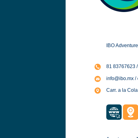
IBO Adventure
81 83767623 
info@ibo.mx /
Carr. a la Col