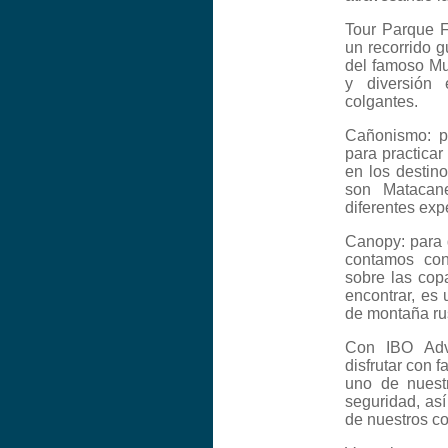
Tour Parque F
un recorrido g
del famoso Mu
y diversión 
colgantes.
Cañonismo: p
para practica
en los destin
son Matacane
diferentes exp
Canopy: para 
contamos con
sobre las cop
encontrar, es
de montaña rus
Con IBO Adve
disfrutar con 
uno de nuestr
seguridad, as
de nuestros co