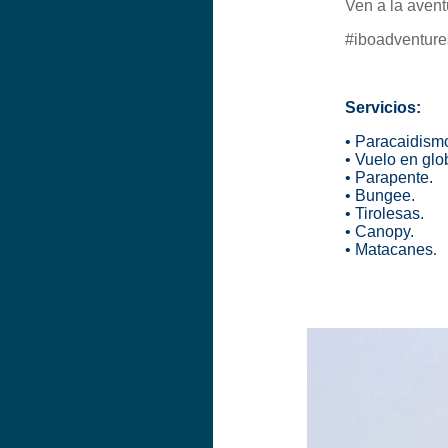
Ven a la aven
#iboadventure
Servicios:
• Paracaidism
• Vuelo en glo
• Parapente.
• Bungee.
• Tirolesas.
• Canopy.
• Matacanes
.