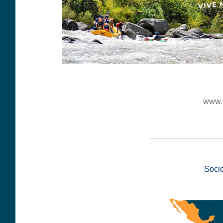
www.
__________________
Soci