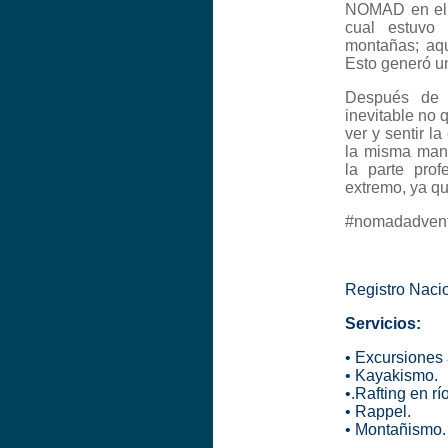
NOMAD en el 2
cual estuvo 
montañas; aqu
Esto generó un
Después de v
inevitable no 
ver y sentir l
la misma mane
la parte pro
extremo, ya qu
#nomadadvent
Registro Naci
Servicios:
• Excursiones 
• Kayakismo.
•.Rafting en río
• Rappel.
• Montañismo.