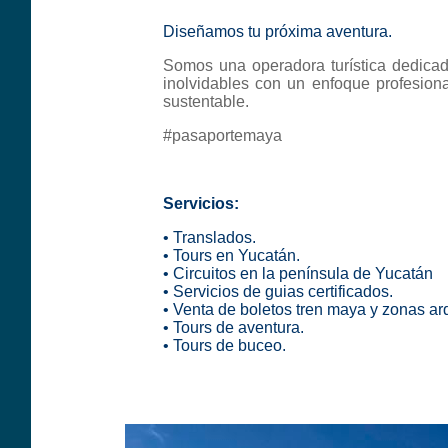
Diseñamos tu próxima aventura.
Somos una operadora turística dedicad
inolvidables con un enfoque profesional
sustentable.
#pasaportemaya
Servicios:
•
Translados.
•
Tours en Yucatán.
• C
ircuitos en la península de Yucatán
• S
ervicios de guias certificados
.
• V
enta de boletos tren maya y zonas a
• T
ours de aventura
.
• T
ours de buceo.