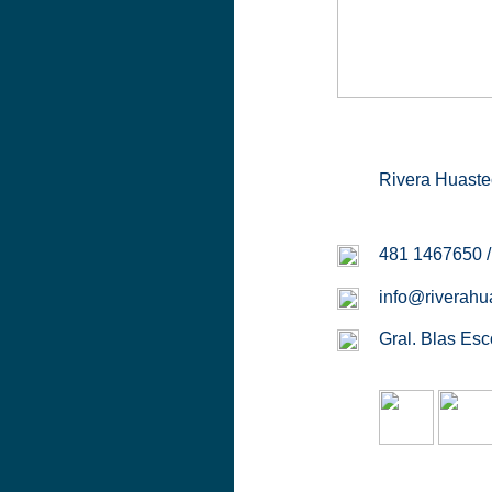
Rivera Huastec
481 1467650 
info@riverahu
Gral. Blas Esc