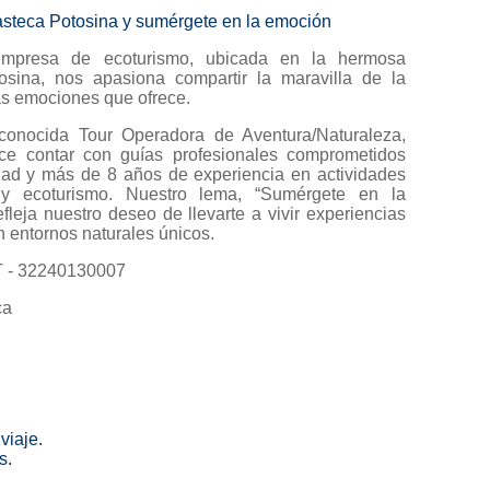
asteca Potosina y sumérgete en la emoción
empresa de ecoturismo, ubicada en la hermosa
sina, nos apasiona compartir la maravilla de la
as emociones que ofrece.
onocida Tour Operadora de Aventura/Naturaleza,
ce contar con guías profesionales comprometidos
dad y más de 8 años de experiencia en actividades
y ecoturismo. Nuestro lema, “Sumérgete en la
efleja nuestro deseo de llevarte a vivir experiencias
n entornos naturales únicos.
- 32240130007
ca
viaje.
s.