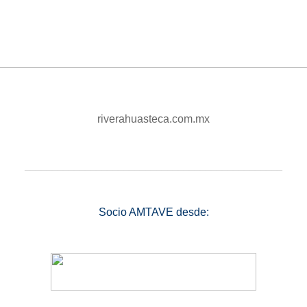
riverahuasteca.com.mx
_______________________________________________
Socio AMTAVE desde: