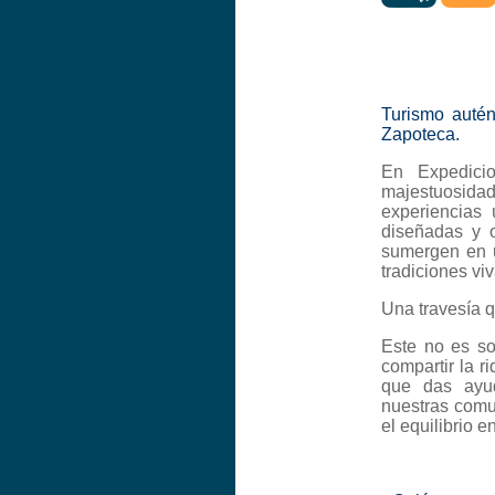
Turismo autén
Zapoteca.
En Expedicio
majestuosid
experiencias 
diseñadas y 
sumergen en un
tradiciones v
Una travesía q
Este no es so
compartir la r
que das ayu
nuestras comu
el equilibrio e