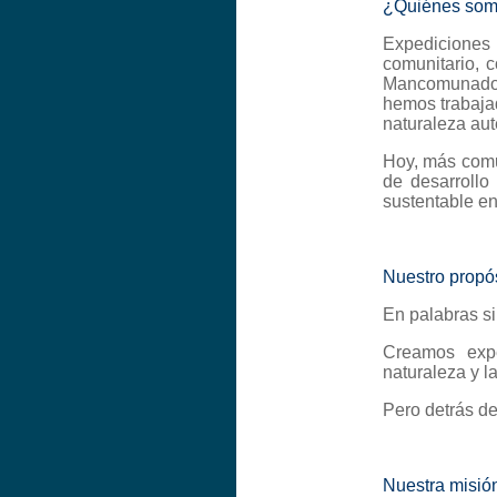
¿Quiénes so
Expediciones 
comunitario, 
Mancomunados
hemos trabaja
naturaleza aut
Hoy, más comu
de desarrollo 
sustentable e
Nuestro propó
En palabras s
Creamos exp
naturaleza y l
Pero detrás de
Nuestra misió