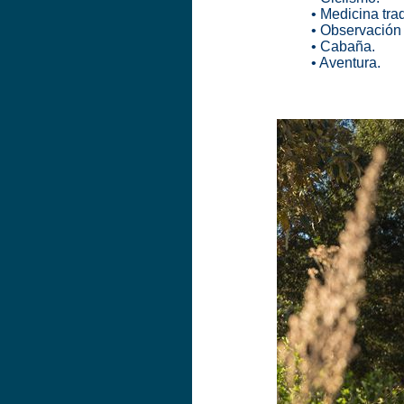
• Medicina trad
• Observación
• Cabaña.
• Aventura.