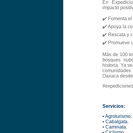
En Expedicio
impacto positi
✔️ Fomenta el 
✔️ Apoya la c
✔️ Rescata y c
✔️ Promueve un
Más de 100 km
bosques nubo
historia. Ya s
comunidades 
Oaxaca desde e
#expediciones
Servicios:
• Agroturismo.
• Cabalgata.
• Caminata.
• Ciclismo.