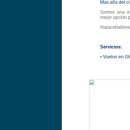
Mas alla del ci
Somos una em
mejor opción p
#spaceballon
Servicios:
•
Vuelos en Gl