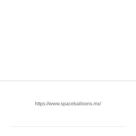
https://www.spaceballoons.mx/
_______________________________________________