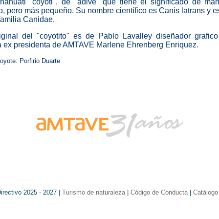
náhuatl "coyotl", de "adive" que tiene el significado de ma
o, pero más pequeño. Su nombre científico es Canis latrans y e
familia Canidae.
iginal del "coyotito" es de Pablo Lavalley diseñador grafic
 la ex presidenta de AMTAVE Marlene Ehrenberg Enriquez.
oyote: Porfirio Duarte
irectivo 2025 - 2027 |
Turismo de naturaleza
|
Código de Conducta
|
Catálogo