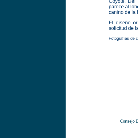
Coyote. Del 
parece al lob
canino de la 
El diseño or
solicitud de
Fotografías de c
Consejo D