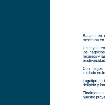
Basado en es
mexicana en r
Un coyote en 
los negocio
recursos y la
biodiversidad
Con rasgos r
cuidado en l
Logotipo de t
definido y for
Finalmente el
nuestro proye