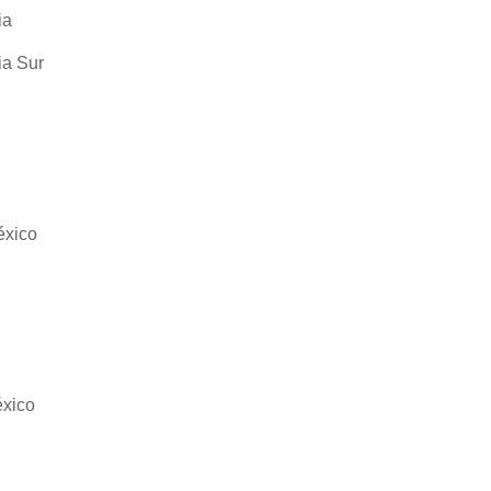
ia
ia Sur
éxico
éxico