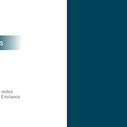
r redes
? Envíanos