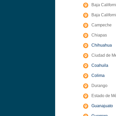
Baja Californ
Baja Californ
Campeche
Chiapas
Chihuahua
Ciudad de M
Coahuila
Colima
Durango
Estado de M
Guanajuato
Guerrero