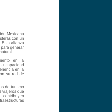
ación Mexicana
sferas con un
r. Esta alianza
s para generar
atural.
miento en la
 su capacidad
eriencia en la
con su red de
as de turismo
s viajeros que
 contribuyen
raestructuras