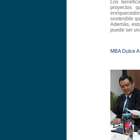
Los benefici
proyectos q
enriquecedo
sostenible q
Además, esta
puede ser un
MBA Dulce An