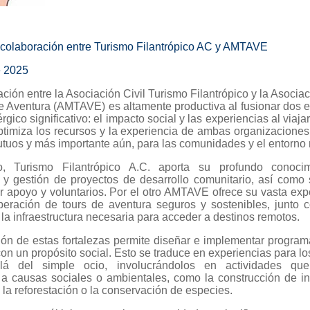
colaboración entre Turismo Filantrópico AC y AMTAVE
e 2025
ación entre la Asociación Civil Turismo Filantrópico y la Asoci
e Aventura (AMTAVE) es altamente productiva al fusionar dos e
rgico significativo: el impacto social y las experiencias al viaja
ptimiza los recursos y la experiencia de ambas organizacione
tuos y más importante aún, para las comunidades y el entorno n
, Turismo Filantrópico A.C. aporta su profundo conoci
ón y gestión de proyectos de desarrollo comunitario, así como
r apoyo y voluntarios. Por el otro AMTAVE ofrece su vasta exp
peración de tours de aventura seguros y sostenibles, junto 
la infraestructura necesaria para acceder a destinos remotos.
ón de estas fortalezas permite diseñar e implementar program
on un propósito social. Esto se traduce en experiencias para lo
á del simple ocio, involucrándolos en actividades que
 a causas sociales o ambientales, como la construcción de inf
 la reforestación o la conservación de especies.