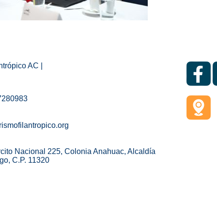
ntrópico AC |
37280983
ismofilantropico.org
cito Nacional 225, Colonia Anahuac, Alcaldía
go, C.P. 11320