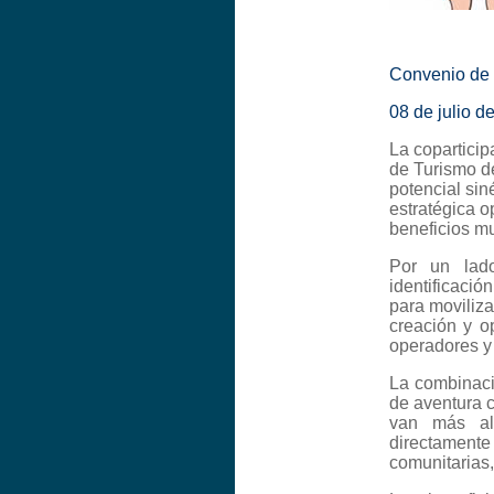
Convenio de 
08 de julio d
La coparticip
de Turismo d
potencial siné
estratégica o
beneficios mu
Por un lado
identificaci
para moviliza
creación y o
operadores y 
La combinaci
de aventura c
van más all
directamente
comunitarias,