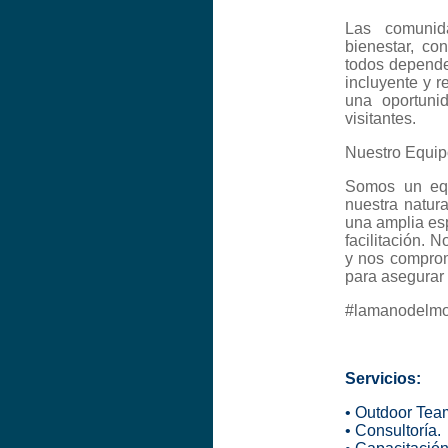
Las comunid
bienestar, co
todos depende
incluyente y 
una oportuni
visitantes.
Nuestro Equi
Somos un equ
nuestra natur
una amplia esp
facilitación. 
y nos compro
para asegurar 
#lamanodelm
Servicios:
•
Outdoor Tea
•
Consultoría
.