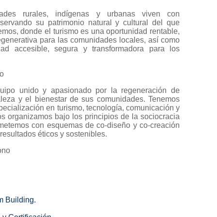
ades rurales, indígenas y urbanas viven con
nservando su patrimonio natural y cultural del que
mos, donde el turismo es una oportunidad rentable,
regenerativa para las comunidades locales, así como
dad accesible, segura y transformadora para los
po
ipo unido y apasionado por la regeneración de
aleza y el bienestar de sus comunidades. Tenemos
ecialización en turismo, tecnología, comunicación y
Nos organizamos bajo los principios de la sociocracia
metemos con esquemas de co-diseño y co-creación
resultados éticos y sostenibles.
ono
m Building
.