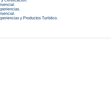
y Certificación
.
vivencial
.
periencias.
vivencial.
periencias y Productos Turístico
.