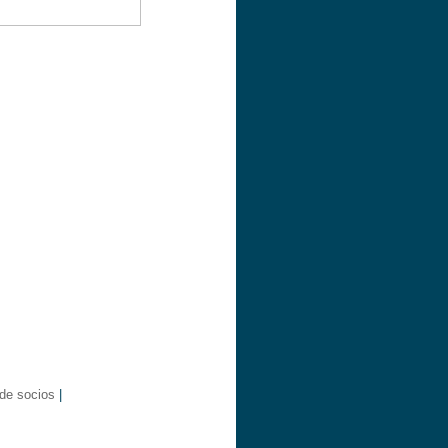
 de socios
|