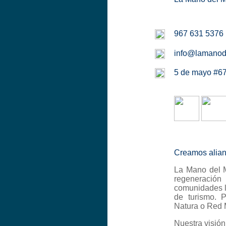
967 631 5376
info@lamanod
5 de mayo #67
Creamos alian
La Mano del M
regeneració
comunidades l
de turismo.
P
Natura o Red 
Nuestra visión