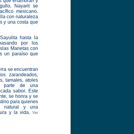
as que enamoran y
ullo, Nayarit se
cífico mexicano.
lla con naturaleza
as y una costa que
Sayulita hasta la
pasando por los
Islas Marietas con
es un paraíso que
ierra se encuentran
dos zarandeados,
, tamales, atoles
on parte de una
cada sabor. Este
ente, se honra y se
estino para quienes
za natural y una
ura y la vida.​
Ver