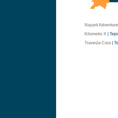
Nayarit Adventur
Kilometro X
| Tepi
Travesía Cora
| Te