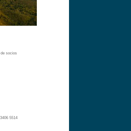
 de socios
 3406 5514