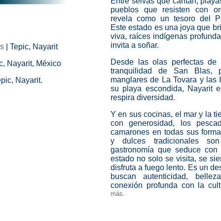
Entre selvas que cantan, play
pueblos que resisten con org
revela como un tesoro del Pa
Este estado es una joya que bri
viva, raíces indígenas profund
invita a soñar.
es
| Tepic, Nayarit
Desde las olas perfectas de 
c, Nayarit, México
tranquilidad de San Blas, 
manglares de La Tovara y las 
pic, Nayarit.
su playa escondida, Nayarit 
respira diversidad.
Y en sus cocinas, el mar y la t
con generosidad, los pesca
camarones en todas sus formas
y dulces tradicionales s
gastronomía que seduce con 
estado no solo se visita, se si
disfruta a fuego lento. Es un d
buscan autenticidad, belle
conexión profunda con la cult
más.