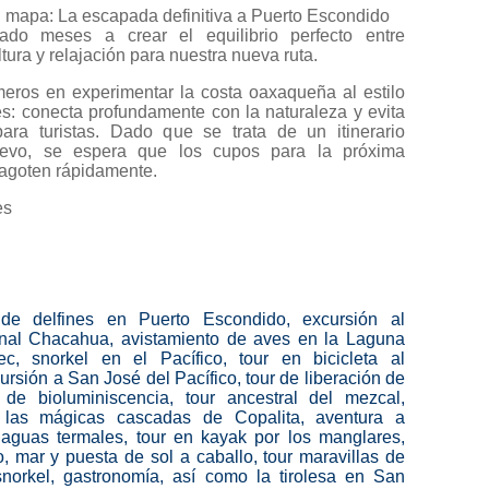
 mapa: La escapada definitiva a Puerto Escondido
do meses a crear el equilibrio perfecto entre
ltura y relajación para nuestra nueva ruta.
meros en experimentar la costa oaxaqueña al estilo
s: conecta profundamente con la naturaleza y evita
ara turistas. Dado que se trata de un itinerario
uevo, se espera que los cupos para la próxima
agoten rápidamente.
es
 de delfines en Puerto Escondido, excursión al
nal Chacahua, avistamiento de aves en la Laguna
c, snorkel en el Pacífico, tour en bicicleta al
rsión a San José del Pacífico, tour de liberación de
r de bioluminiscencia, tour ancestral del mezcal,
r las mágicas cascadas de Copalita, aventura a
 aguas termales, tour en kayak por los manglares,
o, mar y puesta de sol a caballo, tour maravillas de
orkel, gastronomía, así como la tirolesa en San