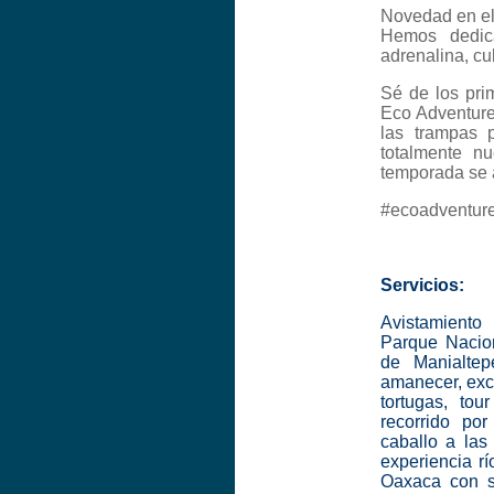
Novedad en el
Hemos dedica
adrenalina, cu
Sé de los pri
Eco Adventure
las trampas p
totalmente n
temporada se 
#ecoadventur
Servicios:
Avistamiento
Parque Nacio
de Manialtepe
amanecer, excu
tortugas, tou
recorrido po
caballo a las
experiencia rí
Oaxaca con sn