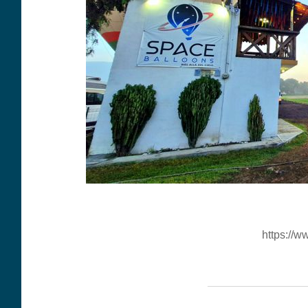
https://
__________________