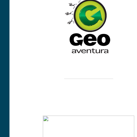
____________________