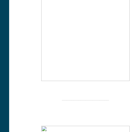
____________________