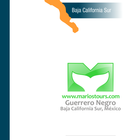
____________________