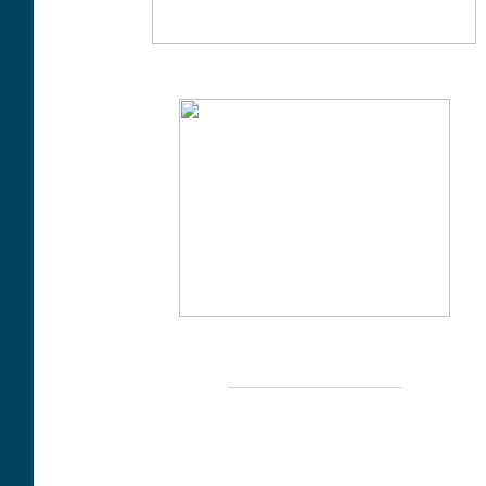
____________________